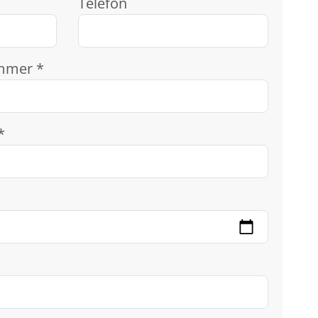
Telefon
mmer *
*