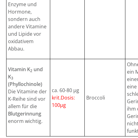
Enzyme und
Hormone,
sondern auch
andere Vitamine
und Lipide vor
oxidativem
Abbau.
Ohne
Vitamin K
und
2
ein 
K
3
eine
(Phyllochinole)
eine
ca. 60-80 µg
Die Vitamine der
schl
krit.Dosis:
Broccoli
K-Reihe sind vor
Geri
100µg
allem für die
ihm 
Blutgerinnung
Geri
enorm wichtig.
nicht
funkt