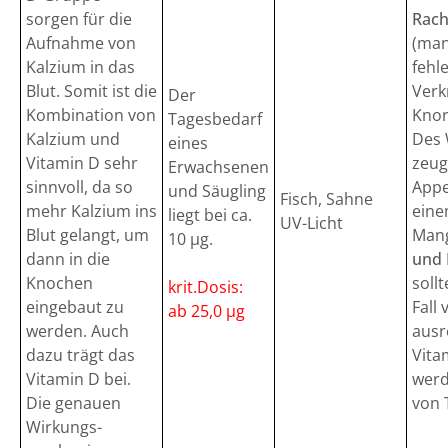
sorgen für die
Rach
Aufnahme von
(man
Kalzium in das
fehl
Blut. Somit ist die
Verk
Der
Kombination von
Knor
Tagesbedarf
Kalzium und
Des 
eines
Vitamin D sehr
zeug
Erwachsenen
sinnvoll, da so
Appe
und Säugling
Fisch, Sahne
mehr Kalzium ins
eine
liegt bei ca.
UV-Licht
Blut gelangt, um
Mang
10 µg.
dann in die
und 
Knochen
soll
krit.Dosis:
eingebaut zu
Fall 
ab 25,0 µg
werden. Auch
ausr
dazu trägt das
Vita
Vitamin D bei.
werd
Die genauen
von 
Wirkungs-