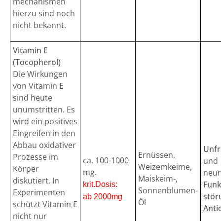
mechanismen
hierzu sind noch
nicht bekannt.
Vitamin E
(Tocopherol)
Die Wirkungen
von Vitamin E
sind heute
unumstritten. Es
wird ein positives
Eingreifen in den
Abbau oxidativer
Unfr
Ernüssen,
Prozesse im
ca. 100-1000
und
Weizemkeime,
Körper
mg.
neur
Maiskeim-,
diskutiert. In
Funk
krit.Dosis:
Sonnenblumen-
Experimenten
stör
ab 2000mg
Öl
schützt Vitamin E
Anti
nicht nur