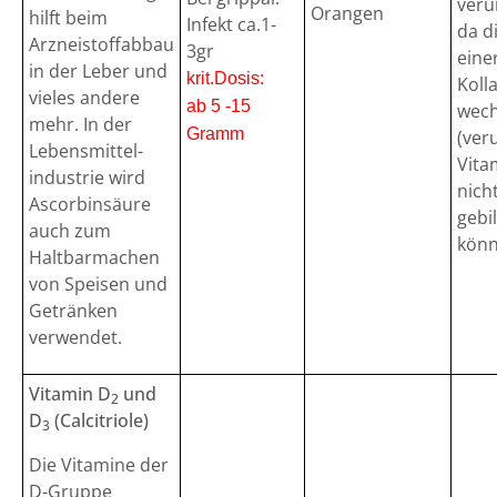
veru
Orangen
hilft beim
Infekt ca.1-
da d
Arzneistoffabbau
3gr
eine
in der Leber und
krit.Dosis:
Koll
vieles andere
ab 5 -15
wech
mehr. In der
Gramm
(ver
Lebensmittel-
Vita
industrie wird
nicht
Ascorbinsäure
gebi
auch zum
könn
Haltbarmachen
von Speisen und
Getränken
verwendet.
Vitamin D
und
2
D
(Calcitriole)
3
Die Vitamine der
D-Gruppe