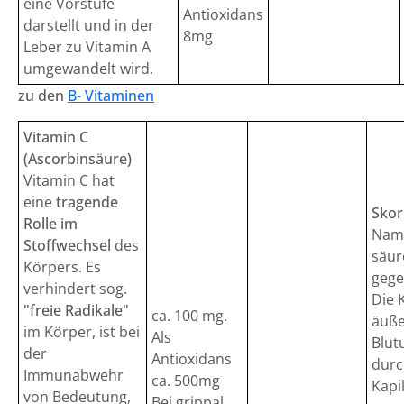
eine Vorstufe
Antioxidans
darstellt und in der
8mg
Leber zu Vitamin A
umgewandelt wird.
zu den
B- Vitaminen
Vitamin C
(Ascorbinsäure)
Vitamin C hat
eine
tragende
Skor
Rolle im
Name
Stoffwechsel
des
säur
Körpers. Es
gege
verhindert sog.
Die 
"freie Radikale"
ca. 100 mg.
äuße
im Körper, ist bei
Als
Blut
der
Antioxidans
durc
Immunabwehr
ca. 500mg
Kapi
von Bedeutung,
Bei grippal.