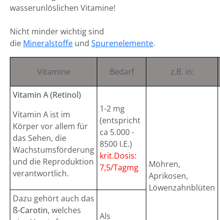
wasserunlöslichen Vitamine!
Nicht minder wichtig sind
die
Mineralstoffe
und
Spurenelemente
.
Vitamine
Bedarf
z.B. in:
Vitamin A (Retinol)
1-2 mg
Vitamin A ist im
(entspricht
Körper vor allem für
ca 5.000 -
das Sehen, die
8500 I.E.)
Wachstumsförderung
krit.Dosis:
und die Reproduktion
Möhren,
7,5/Tagmg
verantwortlich.
Aprikosen,
Löwenzahnblüten
Dazu gehört auch das
ß-Carotin,
welches
Als