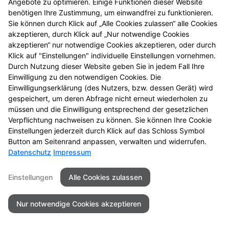
Angebote zu optimieren. Einige Funktionen dieser Website
Wenn Sie uns per Kontaktformular oder per
benötigen Ihre Zustimmung, um einwandfrei zu funktionieren.
Sie können durch Klick auf „Alle Cookies zulassen“ alle Cookies
Vorbestellungsformular Anfragen zukommen lassen,
akzeptieren, durch Klick auf „Nur notwendige Cookies
werden Ihre Angaben aus dem Formular inklusive der
akzeptieren“ nur notwendige Cookies akzeptieren, oder durch
von Ihnen dort angegebenen Kontaktdaten zwecks
Klick auf "Einstellungen" individuelle Einstellungen vornehmen.
Bearbeitung der Anfragen/Vorbestellung für den Fall
Durch Nutzung dieser Website geben Sie in jedem Fall Ihre
von Anschlussfragen bei uns gespeichert. Diese
Einwilligung zu den notwendigen Cookies. Die
Daten geben wir nicht ohne Ihre Einwilligung weiter.
Einwilligungserklärung (des Nutzers, bzw. dessen Gerät) wird
gespeichert, um deren Abfrage nicht erneut wiederholen zu
Einsatz von Buchstaben-CAPTCHA „captcha-image“
müssen und die Einwilligung entsprechend der gesetzlichen
Zum Schutz Ihrer Anfragen/Vorbestellungen über das
Verpflichtung nachweisen zu können. Sie können Ihre Cookie
Einstellungen jederzeit durch Klick auf das Schloss Symbol
Internetformular verwenden wir den Dienst
Button am Seitenrand anpassen, verwalten und widerrufen.
Buchstaben-CAPTCHA des Unternehmens BCF GmbH
Datenschutz
Impressum
(
https://www.b-cf.de/
). Die Abfrage dient der
Unterscheidung, ob die Eingabe durch einen
Einstellungen
Alle Cookies zulassen
Menschen oder missbräuchlich durch automatisierte,
maschinelle Verarbeitung (Bots) erfolgt. Das CAPTCHA
Nur notwendige Cookies akzeptieren
verwendet keine Cookies.
Cookie Zustimmung