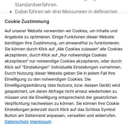
Standardverfahren.
Dabei führen wir drei Messungen in definierten
Abständen durch, woraus sich ein systolischer
Cookie Zustimmung
und diastolischer Mittelwert errechnen lässt (inkl.
Auf unserer Website verwenden wir Cookies, um Inhalte und
Puls). Daraus können wir eine verlässliche
Angebote zu optimieren. Einige Funktionen dieser Website
Aussage treffen und beraten Sie zu Ihrem
benötigen Ihre Zustimmung, um einwandfrei zu funktionieren.
individuellen Bluthochdruck-Risiko.
Sie können durch Klick auf „Alle Cookies zulassen“ alle Cookies
akzeptieren, durch Klick auf „Nur notwendige Cookies
Je nach Ergebnis sprechen wir weitere Empfehlungen
akzeptieren“ nur notwendige Cookies akzeptieren, oder durch
aus, die wir nach Ihrer Zustimmung mit Ihrem
Klick auf "Einstellungen" individuelle Einstellungen vornehmen.
Arzt/Ihrer Ärztin abstimmen.
Durch Nutzung dieser Website geben Sie in jedem Fall Ihre
Einwilligung zu den notwendigen Cookies. Die
Alles kostenfrei für Sie
Einwilligungserklärung (des Nutzers, bzw. dessen Gerät) wird
gespeichert, um deren Abfrage nicht erneut wiederholen zu
Die Kosten der standardisierten Risikoerfassung bei
müssen und die Einwilligung entsprechend der gesetzlichen
Bluthochdruck werden von Ihrer gesetzlichen oder
Verpflichtung nachweisen zu können. Sie können Ihre Cookie
privaten Krankenkasse vollständig übernommen.
Einstellungen jederzeit durch Klick auf das Schloss Symbol
Button am Seitenrand anpassen, verwalten und widerrufen.
Datenschutz
Impressum