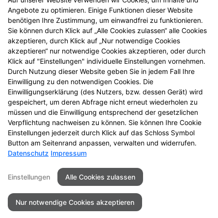
© Alle Rechte vorbehalten. Nachdruck – auch
Angebote zu optimieren. Einige Funktionen dieser Website
auszugsweise – ist nicht gestattet! Alle Angaben
benötigen Ihre Zustimmung, um einwandfrei zu funktionieren.
gelten, solange der Vorrat reicht. Druckfehler
Sie können durch Klick auf „Alle Cookies zulassen“ alle Cookies
vorbehalten. Alle Preise in Euro inkl. MwSt.
akzeptieren, durch Klick auf „Nur notwendige Cookies
4
BVP = niedrigster Gesamtpreis innerhalb der letzten
akzeptieren“ nur notwendige Cookies akzeptieren, oder durch
30 Tage vor der Preisermäßigung
Klick auf "Einstellungen" individuelle Einstellungen vornehmen.
5
Durch Nutzung dieser Website geben Sie in jedem Fall Ihre
Zu Risiken und Nebenwirkungen lesen Sie die
Einwilligung zu den notwendigen Cookies. Die
Packungsbeilage und fragen Sie Ihre Tierärztin, Ihren
Einwilligungserklärung (des Nutzers, bzw. dessen Gerät) wird
6
Tierarzt oder in Ihrer Apotheke.
Biozide vorsichtig
gespeichert, um deren Abfrage nicht erneut wiederholen zu
verwenden. Vor Gebrauch stets Etikett und
müssen und die Einwilligung entsprechend der gesetzlichen
Produktinformation lesen.
Verpflichtung nachweisen zu können. Sie können Ihre Cookie
Einstellungen jederzeit durch Klick auf das Schloss Symbol
Button am Seitenrand anpassen, verwalten und widerrufen.
Datenschutz
Impressum
Seitenübersicht
Kontakt
Impressum
Einstellungen
Alle Cookies zulassen
Datenschutz
Barrierefreiheit
Nur notwendige Cookies akzeptieren
© 2026 Schloss Apotheke